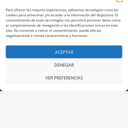
Para ofrecer las mejores experiencias, utilizamos tecnologías como las
cookies para almacenar y/o acceder a la información del dispositivo. El
consentimiento de estas tecnologías nos permitirá procesar datos como
el comportamiento de navegación o las identificaciones únicas en este
sitio. No consentir o retirar el consentimiento, puede afectar
negativamente a ciertas características y funciones.
ACEPTAR
HOME
HABITACIONES
RESERVAS
ENTORNO
DENEGAR
HISTORIA
CONTACTO
POLÍTICA DE PRIVACIDAD
VER PREFERENCIAS
Facebook
Instagram
Quinta Pazo Corisca Hotel ** © 2026 Todos los derechos
reservados.
.