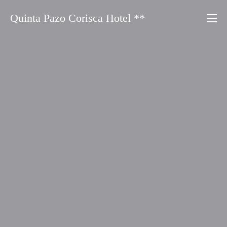
Saltar
Quinta Pazo Corisca Hotel **
al
contenido