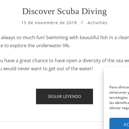
Discover Scuba Diving
15 de noviembre de 2018
Activities
 always so much fun! Swimming with beautiful fish in a clean
e to explore the underwater life.
 have a great chance to have open a diversity of the sea w
u would never want to get out of the water!
Para ofrecer
almacenar y/
“DISCOVER
SEGUIR LEYENDO
tecnologías
SCUBA
las identifi
DIVING”
afectar nega
AC