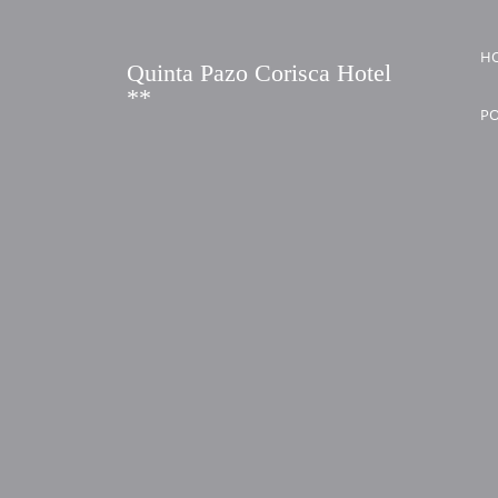
Saltar
al
H
Quinta Pazo Corisca Hotel
contenido
**
PO