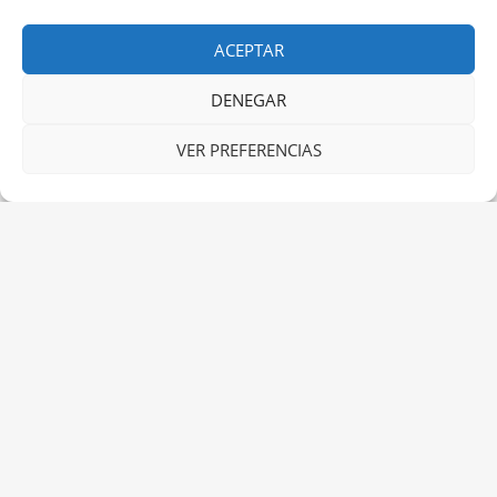
ACEPTAR
DENEGAR
Our Secret Island Boat Tour is Just for You
Navegación
VER PREFERENCIAS
de
September in Palmeria Hotel
entradas
Entradas relacionadas