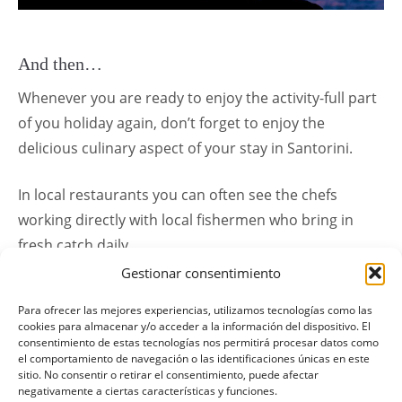
And then…
Whenever you are ready to enjoy the activity-full part
of you holiday again, don’t forget to enjoy the
delicious culinary aspect of your stay in Santorini.
In local restaurants you can often see the chefs
working directly with local fishermen who bring in
fresh catch daily.
Gestionar consentimiento
Para ofrecer las mejores experiencias, utilizamos tecnologías como las
13 DE NOVIEMBRE DE 2018
POR
ELOTRAVEL
PUBLICADO EN
cookies para almacenar y/o acceder a la información del dispositivo. El
consentimiento de estas tecnologías nos permitirá procesar datos como
NEWS
ETIQUETADO COMO
BOAT
,
DINING
,
TOUR
el comportamiento de navegación o las identificaciones únicas en este
sitio. No consentir o retirar el consentimiento, puede afectar
negativamente a ciertas características y funciones.