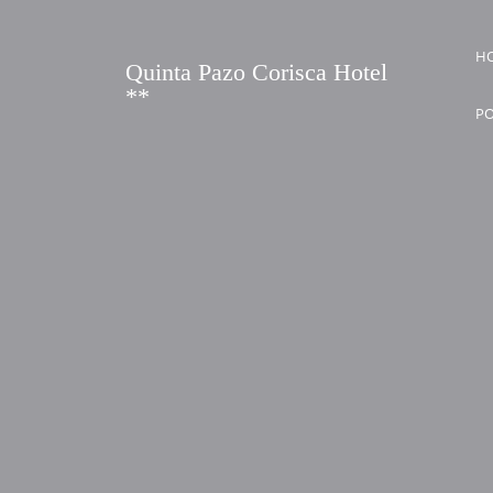
Saltar
al
H
Quinta Pazo Corisca Hotel
contenido
**
PO