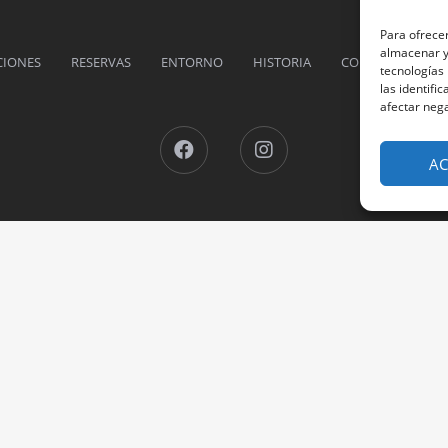
Para ofrecer
almacenar y/
CIONES
RESERVAS
ENTORNO
HISTORIA
CONTACTO
P
tecnologías
las identifi
afectar nega
Facebook
Instagram
AC
uinta Pazo Corisca Hotel ** © 2026 Todos los derechos reservados