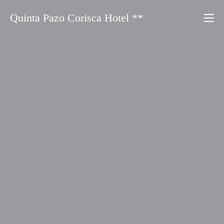
Saltar
Quinta Pazo Corisca Hotel **
al
contenido