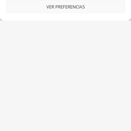
VER PREFERENCIAS
HOME
HABITACIONES
RESERVAS
ENTORNO
HISTORIA
CONTACTO
POLÍTICA DE PRIVACIDAD
Facebook
Instagram