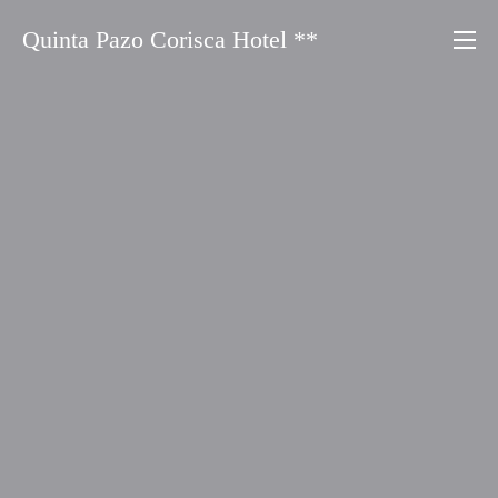
Saltar
Quinta Pazo Corisca Hotel **
al
contenido