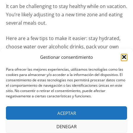
It can be challenging to stay healthy while on vacation.
You’re likely adjusting to a new time zone and eating
several meals out.
Here are a few tips to make it easier: stay hydrated,
choose water over alcoholic drinks, pack your own
quality snacks and eat often (to avoid expensive
Gestionar consentimiento
shops and not eat poorly), stretch, eat well, walk or
Para ofrecer las mejores experiencias, utilizamos tecnologías como las
bike more often, eat vitamins, take a good sleep and
cookies para almacenar y/o acceder a la información del dispositivo. El
stay active for a long time.
consentimiento de estas tecnologías nos permitirá procesar datos como
el comportamiento de navegación o las identificaciones únicas en este
sitio. No consentir o retirar el consentimiento, puede afectar
negativamente a ciertas características y funciones.
“HOW
SEGUIR LEYENDO
TO
ACEPTAR
STAY
HEALTHY
WHILE
DENEGAR
TRAVELING”