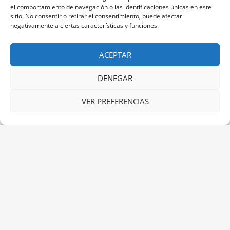
el comportamiento de navegación o las identificaciones únicas en este
Secador de pelo.
sitio. No consentir o retirar el consentimiento, puede afectar
negativamente a ciertas características y funciones.
Decoración rústica.
ACEPTAR
Vistas al jardín o a la montaña
DENEGAR
VER PREFERENCIAS
Detalles
Adultos:
1
Niños:
1
Servicios
Calefacción
,
wi-fi Gratis
Tipo de
Individual